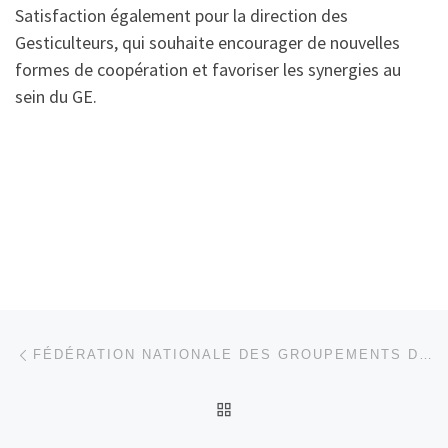
Satisfaction également pour la direction des
Gesticulteurs, qui souhaite encourager de nouvelles
formes de coopération et favoriser les synergies au
sein du GE.
Parcourir les articles
Article précédent
FÉDÉRATION NATIONALE DES GROUPEMENTS D’EMPLOYEURS CULTURE
RETOUR À LA LISTE DES
Ar