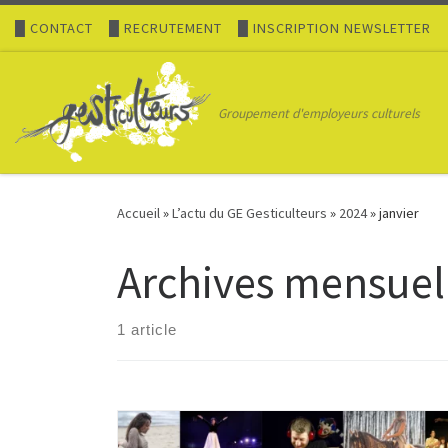
█ CONTACT
Passer au contenu
█ RECRUTEMENT
█ INSCRIPTION NEWSLETTER
Groupement d'employeurs culturels
Accueil
»
L’actu du GE Gesticulteurs
»
2024
»
janvier
Archives mensuel
1 article